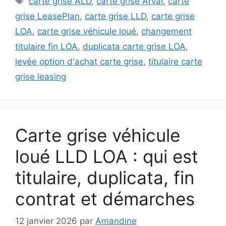
carte grise ALD
,
carte grise Arval
,
carte
grise LeasePlan
,
carte grise LLD
,
carte grise
LOA
,
carte grise véhicule loué
,
changement
titulaire fin LOA
,
duplicata carte grise LOA
,
levée option d'achat carte grise
,
titulaire carte
grise leasing
Carte grise véhicule
loué LLD LOA : qui est
titulaire, duplicata, fin
contrat et démarches
12 janvier 2026
par
Amandine