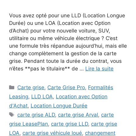
Vous avez opté pour une LLD (Location Longue
Durée) ou une LOA (Location avec Option
d’Achat) pour votre nouvelle voiture, SUV,
utilitaire ou même véhicule électrique ? C’est
une formule très répandue aujourd’hui, mais elle
change complètement la gestion de la carte
grise. Pendant toute la durée du contrat, vous
n’êtes **pas le titulaire** de …
Lire la suite
Catégories
Carte grise
,
Carte Grise Pro
,
Formalités
Leasing
,
LLD LOA
,
Location avec Option
d'Achat
,
Location Longue Durée
Étiquettes
carte grise ALD
,
carte grise Arval
,
carte
grise LeasePlan
,
carte grise LLD
,
carte grise
LOA
,
carte grise véhicule loué
,
changement