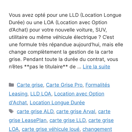
Vous avez opté pour une LLD (Location Longue
Durée) ou une LOA (Location avec Option
d’Achat) pour votre nouvelle voiture, SUV,
utilitaire ou même véhicule électrique ? C’est
une formule très répandue aujourd’hui, mais elle
change complètement la gestion de la carte
grise. Pendant toute la durée du contrat, vous
n’êtes **pas le titulaire** de …
Lire la suite
Catégories
Carte grise
,
Carte Grise Pro
,
Formalités
Leasing
,
LLD LOA
,
Location avec Option
d'Achat
,
Location Longue Durée
Étiquettes
carte grise ALD
,
carte grise Arval
,
carte
grise LeasePlan
,
carte grise LLD
,
carte grise
LOA
,
carte grise véhicule loué
,
changement