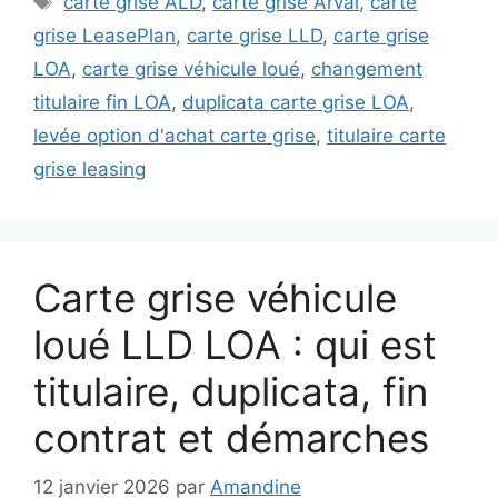
carte grise ALD
,
carte grise Arval
,
carte
grise LeasePlan
,
carte grise LLD
,
carte grise
LOA
,
carte grise véhicule loué
,
changement
titulaire fin LOA
,
duplicata carte grise LOA
,
levée option d'achat carte grise
,
titulaire carte
grise leasing
Carte grise véhicule
loué LLD LOA : qui est
titulaire, duplicata, fin
contrat et démarches
12 janvier 2026
par
Amandine