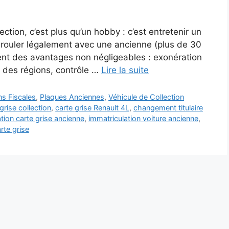
tion, c’est plus qu’un hobby : c’est entretenir un
 rouler légalement avec une ancienne (plus de 30
frent des avantages non négligeables : exonération
t des régions, contrôle …
Lire la suite
ns Fiscales
,
Plaques Anciennes
,
Véhicule de Collection
grise collection
,
carte grise Renault 4L
,
changement titulaire
tion carte grise ancienne
,
immatriculation voiture ancienne
,
rte grise