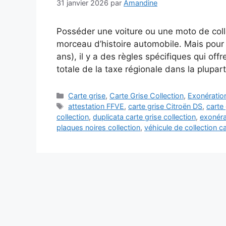
31 janvier 2026
par
Amandine
Posséder une voiture ou une moto de collec
morceau d’histoire automobile. Mais pour
ans), il y a des règles spécifiques qui of
totale de la taxe régionale dans la plupar
Catégories
Carte grise
,
Carte Grise Collection
,
Exonératio
Étiquettes
attestation FFVE
,
carte grise Citroën DS
,
carte 
collection
,
duplicata carte grise collection
,
exonéra
plaques noires collection
,
véhicule de collection ca