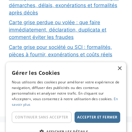
démarches, délais, exonérations et formalités
après décès
Carte grise perdue ou volée : que faire
immédiatement, déclaration, duplicata et
comment éviter les fraudes
Carte grise pour société ou SCI : formalités,
pièces à fournir, exonérations et coûts réels
Carte grise pour remorque ou caravane :
×
immatriculation, fiche d’identification, plaques
Gérer les Cookies
et coûts réels
Nous utilisons des cookies pour améliorer votre expérience de
navigation, diffuser des publicités ou des contenus
Changement de titulaire carte grise : étapes
personnalisés et analyser notre trafic. En cliquant sur
détaillées, coûts réels et astuces pour éviter les
«Accepter», vous consentez à notre utilisation des cookies.
En
pièges
savoir plus
CONTINUER SANS ACCEPTER
ACCEPTER ET FERMER
© 2026 Carte Grise en Ligne - Le Blog
• Construit
AFFICHER LES DÉTAILS