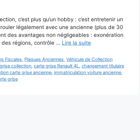
tion, c’est plus qu’un hobby : c’est entretenir un
 rouler légalement avec une ancienne (plus de 30
frent des avantages non négligeables : exonération
t des régions, contrôle …
Lire la suite
ns Fiscales
,
Plaques Anciennes
,
Véhicule de Collection
grise collection
,
carte grise Renault 4L
,
changement titulaire
tion carte grise ancienne
,
immatriculation voiture ancienne
,
rte grise