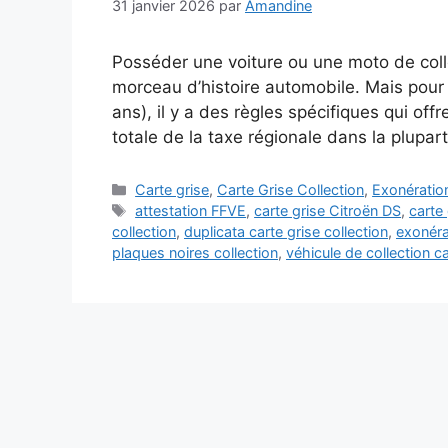
31 janvier 2026
par
Amandine
Posséder une voiture ou une moto de collec
morceau d’histoire automobile. Mais pour
ans), il y a des règles spécifiques qui of
totale de la taxe régionale dans la plupar
Catégories
Carte grise
,
Carte Grise Collection
,
Exonératio
Étiquettes
attestation FFVE
,
carte grise Citroën DS
,
carte 
collection
,
duplicata carte grise collection
,
exonéra
plaques noires collection
,
véhicule de collection ca