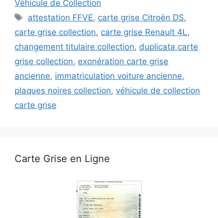
Véhicule de Collection
Étiquettes
attestation FFVE
,
carte grise Citroën DS
,
carte grise collection
,
carte grise Renault 4L
,
changement titulaire collection
,
duplicata carte
grise collection
,
exonération carte grise
ancienne
,
immatriculation voiture ancienne
,
plaques noires collection
,
véhicule de collection
carte grise
Carte Grise en Ligne