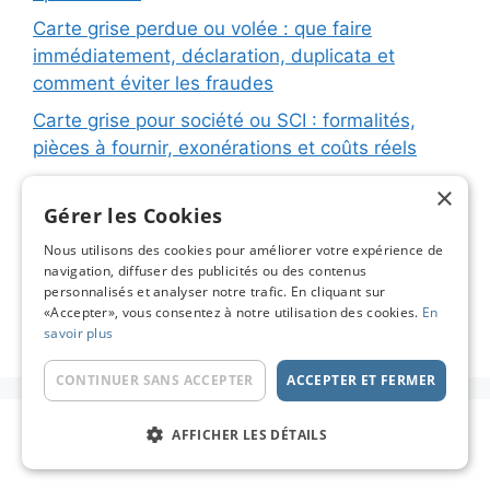
Carte grise perdue ou volée : que faire
immédiatement, déclaration, duplicata et
comment éviter les fraudes
Carte grise pour société ou SCI : formalités,
pièces à fournir, exonérations et coûts réels
Carte grise pour remorque ou caravane :
×
immatriculation, fiche d’identification, plaques
Gérer les Cookies
et coûts réels
Nous utilisons des cookies pour améliorer votre expérience de
navigation, diffuser des publicités ou des contenus
Changement de titulaire carte grise : étapes
personnalisés et analyser notre trafic. En cliquant sur
détaillées, coûts réels et astuces pour éviter les
«Accepter», vous consentez à notre utilisation des cookies.
En
pièges
savoir plus
CONTINUER SANS ACCEPTER
ACCEPTER ET FERMER
© 2026 Carte Grise en Ligne - Le Blog
• Construit
AFFICHER LES DÉTAILS
avec
GeneratePress