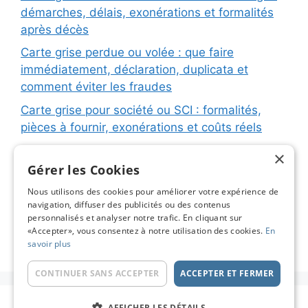
démarches, délais, exonérations et formalités
après décès
Carte grise perdue ou volée : que faire
immédiatement, déclaration, duplicata et
comment éviter les fraudes
Carte grise pour société ou SCI : formalités,
pièces à fournir, exonérations et coûts réels
Carte grise pour remorque ou caravane :
×
immatriculation, fiche d’identification, plaques
Gérer les Cookies
et coûts réels
Nous utilisons des cookies pour améliorer votre expérience de
navigation, diffuser des publicités ou des contenus
Changement de titulaire carte grise : étapes
personnalisés et analyser notre trafic. En cliquant sur
détaillées, coûts réels et astuces pour éviter les
«Accepter», vous consentez à notre utilisation des cookies.
En
pièges
savoir plus
CONTINUER SANS ACCEPTER
ACCEPTER ET FERMER
© 2026 Carte Grise en Ligne - Le Blog
• Construit
AFFICHER LES DÉTAILS