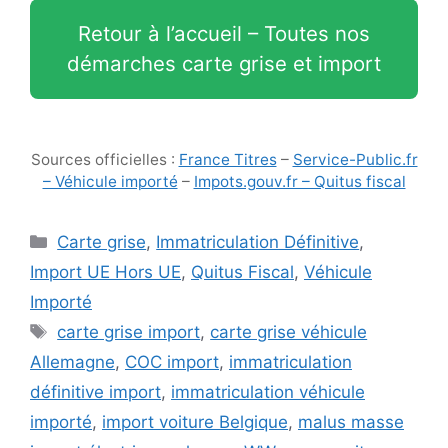
Retour à l’accueil – Toutes nos
démarches carte grise et import
Sources officielles :
France Titres
–
Service-Public.fr
– Véhicule importé
–
Impots.gouv.fr – Quitus fiscal
Catégories
Carte grise
,
Immatriculation Définitive
,
Import UE Hors UE
,
Quitus Fiscal
,
Véhicule
Importé
Étiquettes
carte grise import
,
carte grise véhicule
Allemagne
,
COC import
,
immatriculation
définitive import
,
immatriculation véhicule
importé
,
import voiture Belgique
,
malus masse