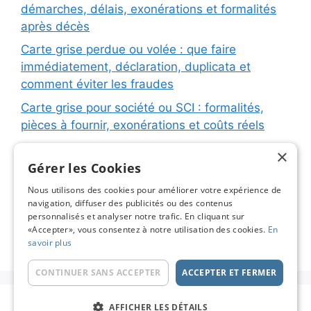
démarches, délais, exonérations et formalités
après décès
Carte grise perdue ou volée : que faire
immédiatement, déclaration, duplicata et
comment éviter les fraudes
Carte grise pour société ou SCI : formalités,
pièces à fournir, exonérations et coûts réels
Carte grise pour remorque ou caravane :
×
immatriculation, fiche d’identification, plaques
Gérer les Cookies
et coûts réels
Nous utilisons des cookies pour améliorer votre expérience de
navigation, diffuser des publicités ou des contenus
Changement de titulaire carte grise : étapes
personnalisés et analyser notre trafic. En cliquant sur
détaillées, coûts réels et astuces pour éviter les
«Accepter», vous consentez à notre utilisation des cookies.
En
pièges
savoir plus
CONTINUER SANS ACCEPTER
ACCEPTER ET FERMER
© 2026 Carte Grise en Ligne - Le Blog
• Construit
AFFICHER LES DÉTAILS