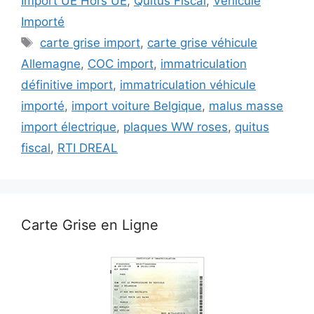
Import UE Hors UE
,
Quitus Fiscal
,
Véhicule
Importé
Étiquettes
carte grise import
,
carte grise véhicule
Allemagne
,
COC import
,
immatriculation
définitive import
,
immatriculation véhicule
importé
,
import voiture Belgique
,
malus masse
import électrique
,
plaques WW roses
,
quitus
fiscal
,
RTI DREAL
Carte Grise en Ligne