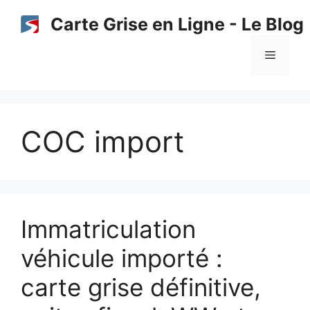
Aller
Carte Grise en Ligne - Le Blog
au
contenu
Menu
COC import
Immatriculation
véhicule importé :
carte grise définitive,