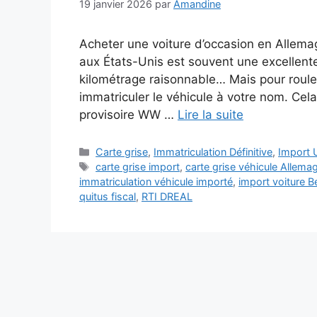
19 janvier 2026
par
Amandine
Acheter une voiture d’occasion en Allema
aux États-Unis est souvent une excellente 
kilométrage raisonnable… Mais pour rouler 
immatriculer le véhicule à votre nom. Cela
provisoire WW …
Lire la suite
Catégories
Carte grise
,
Immatriculation Définitive
,
Import 
Étiquettes
carte grise import
,
carte grise véhicule Allema
immatriculation véhicule importé
,
import voiture B
quitus fiscal
,
RTI DREAL