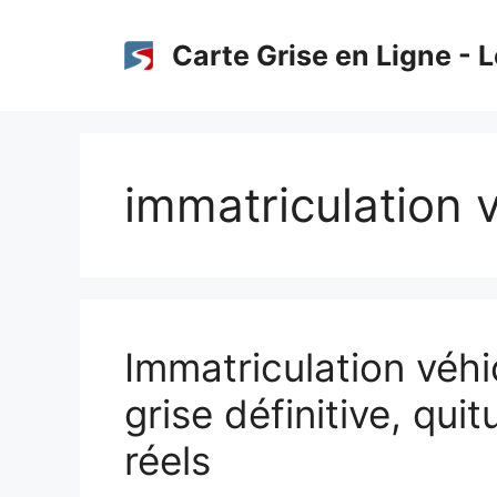
Aller
au
Carte Grise en Ligne - L
contenu
immatriculation 
Immatriculation véhi
grise définitive, qui
réels