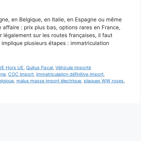
gne, en Belgique, en Italie, en Espagne ou même
affaire : prix plus bas, options rares en France,
légalement sur les routes françaises, il faut
 implique plusieurs étapes : immatriculation
UE Hors UE
,
Quitus Fiscal
,
Véhicule Importé
gne
,
COC import
,
immatriculation définitive import
,
elgique
,
malus masse import électrique
,
plaques WW roses
,