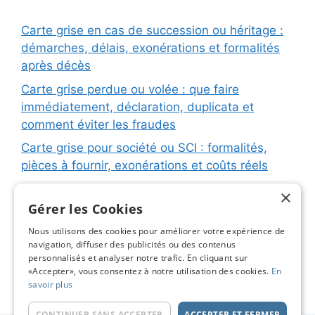
Carte grise en cas de succession ou héritage :
démarches, délais, exonérations et formalités
après décès
Carte grise perdue ou volée : que faire
immédiatement, déclaration, duplicata et
comment éviter les fraudes
Carte grise pour société ou SCI : formalités,
pièces à fournir, exonérations et coûts réels
Carte grise pour remorque ou caravane :
×
immatriculation, fiche d’identification, plaques
Gérer les Cookies
et coûts réels
Nous utilisons des cookies pour améliorer votre expérience de
navigation, diffuser des publicités ou des contenus
Changement de titulaire carte grise : étapes
personnalisés et analyser notre trafic. En cliquant sur
détaillées, coûts réels et astuces pour éviter les
«Accepter», vous consentez à notre utilisation des cookies.
En
pièges
savoir plus
CONTINUER SANS ACCEPTER
ACCEPTER ET FERMER