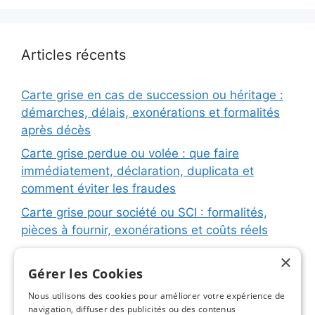
Articles récents
Carte grise en cas de succession ou héritage :
démarches, délais, exonérations et formalités
après décès
Carte grise perdue ou volée : que faire
immédiatement, déclaration, duplicata et
comment éviter les fraudes
Carte grise pour société ou SCI : formalités,
pièces à fournir, exonérations et coûts réels
Carte grise pour remorque ou caravane :
×
immatriculation, fiche d’identification, plaques
Gérer les Cookies
et coûts réels
Nous utilisons des cookies pour améliorer votre expérience de
navigation, diffuser des publicités ou des contenus
Changement de titulaire carte grise : étapes