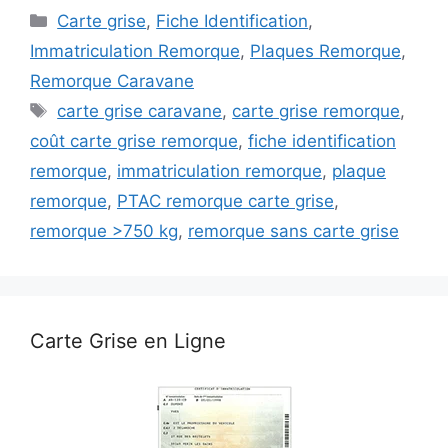
Catégories
Carte grise
,
Fiche Identification
,
Immatriculation Remorque
,
Plaques Remorque
,
Remorque Caravane
Étiquettes
carte grise caravane
,
carte grise remorque
,
coût carte grise remorque
,
fiche identification
remorque
,
immatriculation remorque
,
plaque
remorque
,
PTAC remorque carte grise
,
remorque >750 kg
,
remorque sans carte grise
Carte Grise en Ligne