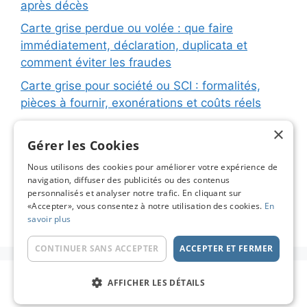
après décès
Carte grise perdue ou volée : que faire
immédiatement, déclaration, duplicata et
comment éviter les fraudes
Carte grise pour société ou SCI : formalités,
pièces à fournir, exonérations et coûts réels
Carte grise pour remorque ou caravane :
×
immatriculation, fiche d’identification, plaques
Gérer les Cookies
et coûts réels
Nous utilisons des cookies pour améliorer votre expérience de
navigation, diffuser des publicités ou des contenus
Changement de titulaire carte grise : étapes
personnalisés et analyser notre trafic. En cliquant sur
détaillées, coûts réels et astuces pour éviter les
«Accepter», vous consentez à notre utilisation des cookies.
En
pièges
savoir plus
CONTINUER SANS ACCEPTER
ACCEPTER ET FERMER
© 2026 Carte Grise en Ligne - Le Blog
• Construit
AFFICHER LES DÉTAILS
avec
GeneratePress