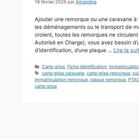
19 février 2026
par
Amandine
Ajouter une remorque ou une caravane à vo
les déménagements ou le transport de ma
croient, toutes les remorques ne circulen
Autorisé en Charge), vous avez besoin d’u
d’identification, d’une plaque …
Lire la sui
Catégories
Carte grise
,
Fiche Identification
,
Immatriculati
Étiquettes
carte grise caravane
,
carte grise remorque
,
coû
immatriculation remorque
,
plaque remorque
,
PTAC
carte grise