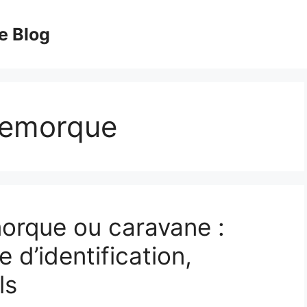
e Blog
 remorque
morque ou caravane :
e d’identification,
ls