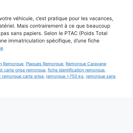
tre véhicule, c’est pratique pour les vacances,
tériel. Mais contrairement à ce que beaucoup
t pas sans papiers. Selon le PTAC (Poids Total
ne immatriculation spécifique, d’une fiche
te
on Remorque
,
Plaques Remorque
,
Remorque Caravane
t carte grise remorque
,
fiche identification remorque
,
 remorque carte grise
,
remorque >750 kg
,
remorque sans