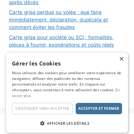
après décès
Carte grise perdue ou volée : que faire
immédiatement, déclaration, duplicata et
comment éviter les fraudes
Carte grise pour société ou SCI : formalités,
pièces à fournir, exonérations et coûts réels
Carte grise pour remorque ou caravane :
×
immatriculation, fiche d’identification, plaques
Gérer les Cookies
et coûts réels
Nous utilisons des cookies pour améliorer votre expérience de
navigation, diffuser des publicités ou des contenus
Changement de titulaire carte grise : étapes
personnalisés et analyser notre trafic. En cliquant sur
détaillées, coûts réels et astuces pour éviter les
«Accepter», vous consentez à notre utilisation des cookies.
En
pièges
savoir plus
CONTINUER SANS ACCEPTER
ACCEPTER ET FERMER
© 2026 Carte Grise en Ligne - Le Blog
• Construit
AFFICHER LES DÉTAILS
avec
GeneratePress