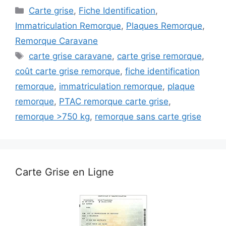
Catégories
Carte grise
,
Fiche Identification
,
Immatriculation Remorque
,
Plaques Remorque
,
Remorque Caravane
Étiquettes
carte grise caravane
,
carte grise remorque
,
coût carte grise remorque
,
fiche identification
remorque
,
immatriculation remorque
,
plaque
remorque
,
PTAC remorque carte grise
,
remorque >750 kg
,
remorque sans carte grise
Carte Grise en Ligne