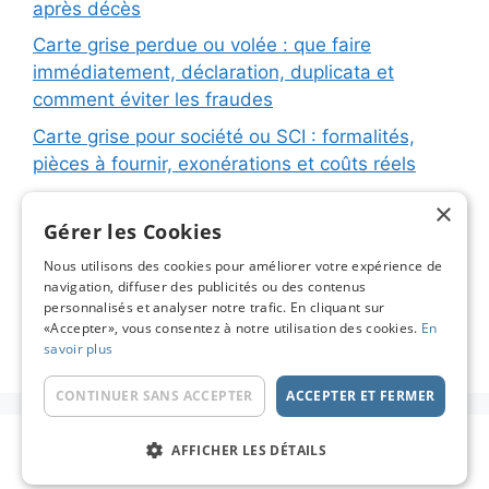
après décès
Carte grise perdue ou volée : que faire
immédiatement, déclaration, duplicata et
comment éviter les fraudes
Carte grise pour société ou SCI : formalités,
pièces à fournir, exonérations et coûts réels
Carte grise pour remorque ou caravane :
×
immatriculation, fiche d’identification, plaques
Gérer les Cookies
et coûts réels
Nous utilisons des cookies pour améliorer votre expérience de
navigation, diffuser des publicités ou des contenus
Changement de titulaire carte grise : étapes
personnalisés et analyser notre trafic. En cliquant sur
détaillées, coûts réels et astuces pour éviter les
«Accepter», vous consentez à notre utilisation des cookies.
En
pièges
savoir plus
CONTINUER SANS ACCEPTER
ACCEPTER ET FERMER
© 2026 Carte Grise en Ligne - Le Blog
• Construit
AFFICHER LES DÉTAILS
avec
GeneratePress