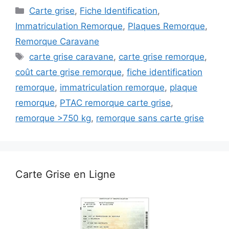
Catégories
Carte grise
,
Fiche Identification
,
Immatriculation Remorque
,
Plaques Remorque
,
Remorque Caravane
Étiquettes
carte grise caravane
,
carte grise remorque
,
coût carte grise remorque
,
fiche identification
remorque
,
immatriculation remorque
,
plaque
remorque
,
PTAC remorque carte grise
,
remorque >750 kg
,
remorque sans carte grise
Carte Grise en Ligne