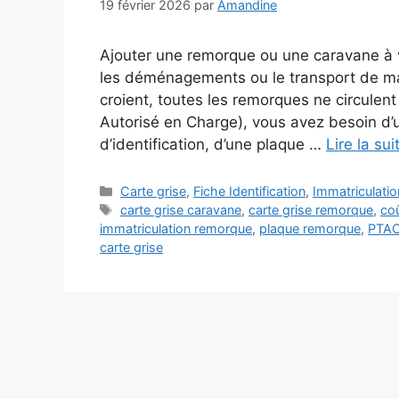
19 février 2026
par
Amandine
Ajouter une remorque ou une caravane à vo
les déménagements ou le transport de ma
croient, toutes les remorques ne circulen
Autorisé en Charge), vous avez besoin d’u
d’identification, d’une plaque …
Lire la sui
Catégories
Carte grise
,
Fiche Identification
,
Immatriculati
Étiquettes
carte grise caravane
,
carte grise remorque
,
coû
immatriculation remorque
,
plaque remorque
,
PTAC
carte grise