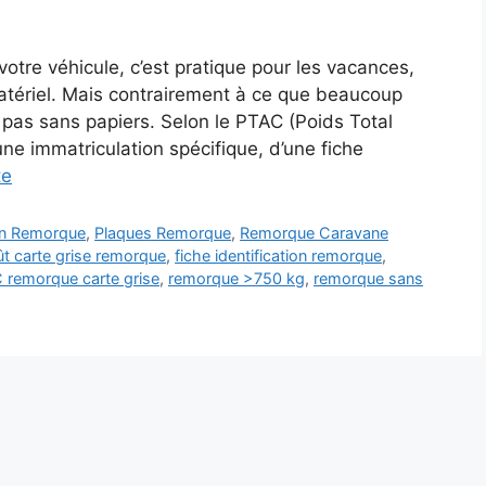
tre véhicule, c’est pratique pour les vacances,
tériel. Mais contrairement à ce que beaucoup
t pas sans papiers. Selon le PTAC (Poids Total
ne immatriculation spécifique, d’une fiche
te
on Remorque
,
Plaques Remorque
,
Remorque Caravane
t carte grise remorque
,
fiche identification remorque
,
 remorque carte grise
,
remorque >750 kg
,
remorque sans