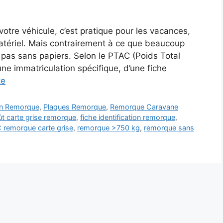
tre véhicule, c’est pratique pour les vacances,
tériel. Mais contrairement à ce que beaucoup
t pas sans papiers. Selon le PTAC (Poids Total
ne immatriculation spécifique, d’une fiche
te
on Remorque
,
Plaques Remorque
,
Remorque Caravane
t carte grise remorque
,
fiche identification remorque
,
 remorque carte grise
,
remorque >750 kg
,
remorque sans