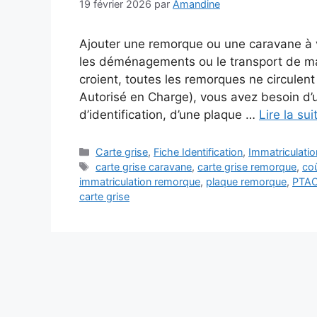
19 février 2026
par
Amandine
Ajouter une remorque ou une caravane à vo
les déménagements ou le transport de ma
croient, toutes les remorques ne circulen
Autorisé en Charge), vous avez besoin d’u
d’identification, d’une plaque …
Lire la sui
Catégories
Carte grise
,
Fiche Identification
,
Immatriculati
Étiquettes
carte grise caravane
,
carte grise remorque
,
coû
immatriculation remorque
,
plaque remorque
,
PTAC
carte grise