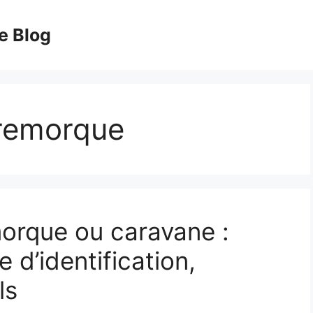
e Blog
 remorque
morque ou caravane :
e d’identification,
ls