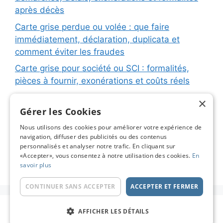
après décès
Carte grise perdue ou volée : que faire
immédiatement, déclaration, duplicata et
comment éviter les fraudes
Carte grise pour société ou SCI : formalités,
pièces à fournir, exonérations et coûts réels
Carte grise pour remorque ou caravane :
×
immatriculation, fiche d’identification, plaques
Gérer les Cookies
et coûts réels
Nous utilisons des cookies pour améliorer votre expérience de
navigation, diffuser des publicités ou des contenus
Changement de titulaire carte grise : étapes
personnalisés et analyser notre trafic. En cliquant sur
détaillées, coûts réels et astuces pour éviter les
«Accepter», vous consentez à notre utilisation des cookies.
En
pièges
savoir plus
CONTINUER SANS ACCEPTER
ACCEPTER ET FERMER
© 2026 Carte Grise en Ligne - Le Blog
• Construit
AFFICHER LES DÉTAILS
avec
GeneratePress