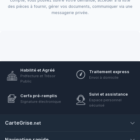
compte, vous pouvez suivre votre demande, accéder à la liste
des pièces à fournir, gérer vos documents, communiquer via une
messagerie privée.
Habilité et Agréé
Traitement express
Préfecture et Trésor
Envoi à domicile
Public
Suivi et assistance
Cerfa pré-remplis
Espace personnel
Signature électronique
sécurisé
CarteGrise
.net
Navigation rapide