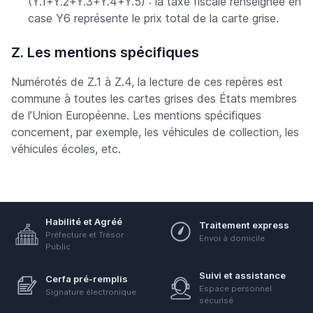
(Y.1+Y.2+Y.3+Y.4+Y.5) : la taxe fiscale renseignée en
case Y6 représente le prix total de la carte grise.
Z. Les mentions spécifiques
Numérotés de Z.1 à Z.4, la lecture de ces repères est
commune à toutes les cartes grises des États membres
de l’Union Européenne. Les mentions spécifiques
concernent, par exemple, les véhicules de collection, les
véhicules écoles, etc.
Habilité et Agréé
Traitement express
Préfecture et Trésor
Envoi à domicile
Public
Suivi et assistance
Cerfa pré-remplis
Espace personnel
Signature électronique
sécurisé