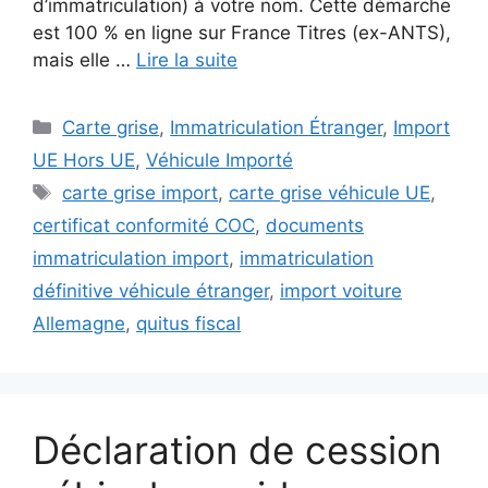
d’immatriculation) à votre nom. Cette démarche
est 100 % en ligne sur France Titres (ex-ANTS),
mais elle …
Lire la suite
Catégories
Carte grise
,
Immatriculation Étranger
,
Import
UE Hors UE
,
Véhicule Importé
Étiquettes
carte grise import
,
carte grise véhicule UE
,
certificat conformité COC
,
documents
immatriculation import
,
immatriculation
définitive véhicule étranger
,
import voiture
Allemagne
,
quitus fiscal
Déclaration de cession