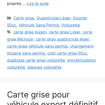
propres …
Lire la suite
Catégories
Carte grise
,
Quadricycle Léger
,
Scooter
50cc
,
Véhicule Sans Permis
,
Voiturette
Étiquettes
carte grise Aixam
,
carte grise Ligier
,
carte
grise Microcar
,
carte grise quadricycle léger
,
carte grise véhicule sans permis
,
changement
titulaire sans permis
,
coût carte grise 50cc
,
duplicata carte grise voiturette
,
immatriculation
voiturette
,
plaques voiturette
Carte grise pour
véhicule export définitif