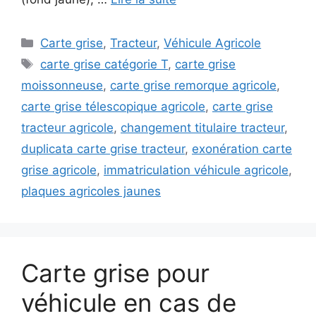
Catégories
Carte grise
,
Tracteur
,
Véhicule Agricole
Étiquettes
carte grise catégorie T
,
carte grise
moissonneuse
,
carte grise remorque agricole
,
carte grise télescopique agricole
,
carte grise
tracteur agricole
,
changement titulaire tracteur
,
duplicata carte grise tracteur
,
exonération carte
grise agricole
,
immatriculation véhicule agricole
,
plaques agricoles jaunes
Carte grise pour
véhicule en cas de