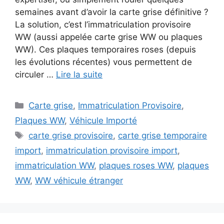
semaines avant d’avoir la carte grise définitive ?
La solution, c’est l’immatriculation provisoire
WW (aussi appelée carte grise WW ou plaques
WW). Ces plaques temporaires roses (depuis
les évolutions récentes) vous permettent de
circuler …
Lire la suite
Catégories
Carte grise
,
Immatriculation Provisoire
,
Plaques WW
,
Véhicule Importé
Étiquettes
carte grise provisoire
,
carte grise temporaire
import
,
immatriculation provisoire import
,
immatriculation WW
,
plaques roses WW
,
plaques
WW
,
WW véhicule étranger