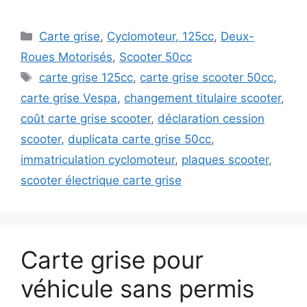
Catégories
Carte grise
,
Cyclomoteur, 125cc
,
Deux-
Roues Motorisés
,
Scooter 50cc
Étiquettes
carte grise 125cc
,
carte grise scooter 50cc
,
carte grise Vespa
,
changement titulaire scooter
,
coût carte grise scooter
,
déclaration cession
scooter
,
duplicata carte grise 50cc
,
immatriculation cyclomoteur
,
plaques scooter
,
scooter électrique carte grise
Carte grise pour
véhicule sans permis