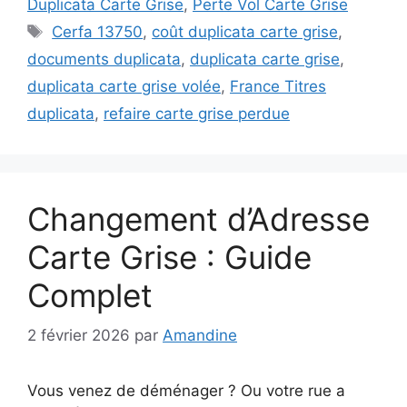
Duplicata Carte Grise
,
Perte Vol Carte Grise
Étiquettes
Cerfa 13750
,
coût duplicata carte grise
,
documents duplicata
,
duplicata carte grise
,
duplicata carte grise volée
,
France Titres
duplicata
,
refaire carte grise perdue
Changement d’Adresse
Carte Grise : Guide
Complet
2 février 2026
par
Amandine
Vous venez de déménager ? Ou votre rue a