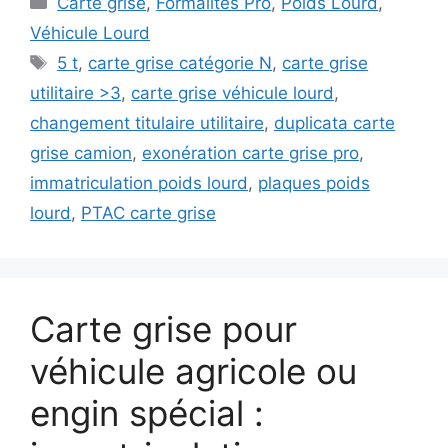
Carte grise
,
Formalités Pro
,
Poids Lourd
,
Véhicule Lourd
Étiquettes
5 t
,
carte grise catégorie N
,
carte grise
utilitaire >3
,
carte grise véhicule lourd
,
changement titulaire utilitaire
,
duplicata carte
grise camion
,
exonération carte grise pro
,
immatriculation poids lourd
,
plaques poids
lourd
,
PTAC carte grise
Carte grise pour
véhicule agricole ou
engin spécial :