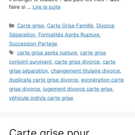
faire si …
Lire la suite
Catégories
Carte grise
,
Carte Grise Famille
,
Divorce
Séparation
,
Formalités Après Rupture
,
Succession Partage
Étiquettes
carte grise après rupture
,
carte grise
conjoint survivant
,
carte grise divorce
,
carte
grise séparation
,
changement titulaire divorce
,
duplicata carte grise divorce
,
exonération carte
grise divorce
,
jugement divorce carte grise
,
véhicule indivis carte grise
Carte grise pour