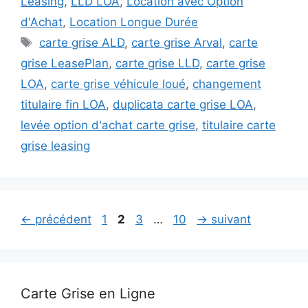
Leasing
,
LLD LOA
,
Location avec Option
d'Achat
,
Location Longue Durée
Étiquettes
carte grise ALD
,
carte grise Arval
,
carte
grise LeasePlan
,
carte grise LLD
,
carte grise
LOA
,
carte grise véhicule loué
,
changement
titulaire fin LOA
,
duplicata carte grise LOA
,
levée option d'achat carte grise
,
titulaire carte
grise leasing
Page
Page
Page
Page
←
précédent
1
2
3
…
10
→
suivant
Carte Grise en Ligne