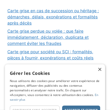
Carte grise en cas de succession ou héritage :
démarches, délais, exonérations et formalités
après décès
Carte grise perdue ou volée : que faire
immédiatement, déclaration, duplicata et
comment éviter les fraudes
Carte grise pour société ou SCI : formalités,
pièces à fournir, exonérations et coûts réels
Carte grise pour remorque ou caravane :
×
immatriculation, fiche d’identification, plaques
Gérer les Cookies
et coûts réels
Nous utilisons des cookies pour améliorer votre expérience de
navigation, diffuser des publicités ou des contenus
Changement de titulaire carte grise : étapes
personnalisés et analyser notre trafic. En cliquant sur
détaillées, coûts réels et astuces pour éviter les
«Accepter», vous consentez à notre utilisation des cookies.
En
pièges
savoir plus